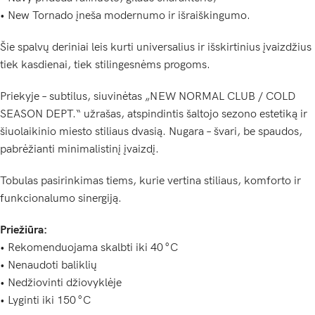
• New Tornado įneša modernumo ir išraiškingumo.
Šie spalvų deriniai leis kurti universalius ir išskirtinius įvaizdžius
tiek kasdienai, tiek stilingesnėms progoms.
Priekyje – subtilus, siuvinėtas „NEW NORMAL CLUB / COLD
SEASON DEPT.“ užrašas, atspindintis šaltojo sezono estetiką ir
šiuolaikinio miesto stiliaus dvasią. Nugara – švari, be spaudos,
pabrėžianti minimalistinį įvaizdį.
Tobulas pasirinkimas tiems, kurie vertina stiliaus, komforto ir
funkcionalumo sinergiją.
Priežiūra:
• Rekomenduojama skalbti iki 40 °C
• Nenaudoti baliklių
• Nedžiovinti džiovyklėje
• Lyginti iki 150 °C