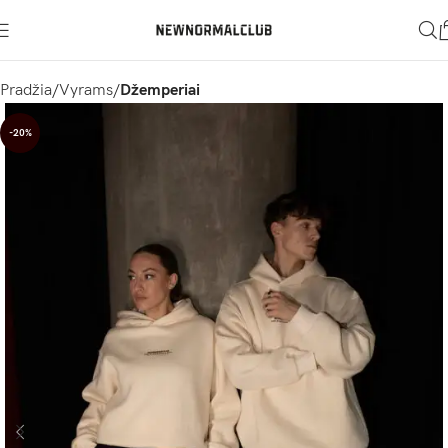
Pradžia
Vyrams
Džemperiai
-20%