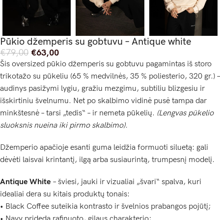
Pūkio džemperis su gobtuvu – Antique white
€
79,00
€
63,00
Šis oversized pūkio džemperis su gobtuvu pagamintas iš storo
trikotažo su pūkeliu (65 % medvilnės, 35 % poliesterio, 320 gr.) –
audinys pasižymi lygiu, gražiu mezgimu, subtiliu blizgesiu ir
išskirtiniu švelnumu. Net po skalbimo vidinė pusė tampa dar
minkštesnė – tarsi „tedis“ – ir nemeta pūkelių.
(Lengvas pūkelio
sluoksnis nueina iki pirmo skalbimo).
Džemperio apačioje esanti guma leidžia formuoti siluetą: gali
dėvėti laisvai krintantį, ilgą arba susiaurintą, trumpesnį modelį.
Antique White
– šviesi, jauki ir vizualiai „švari“ spalva, kuri
idealiai dera su kitais produktų tonais:
• Black Coffee suteikia kontrasto ir švelnios prabangos pojūtį;
• Navy prideda rafinuoto, gilaus charakterio;