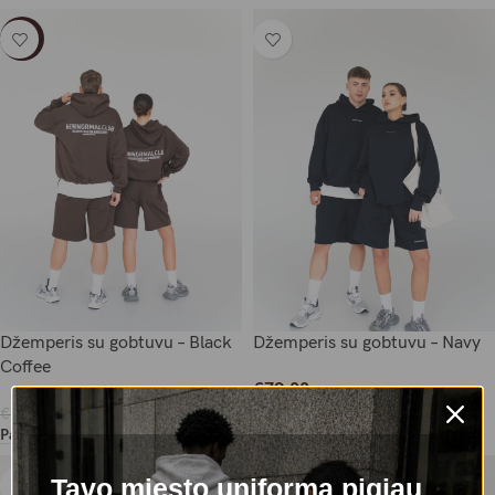
-13%
Džemperis su gobtuvu – Black
Džemperis su gobtuvu – Navy
Coffee
€
79,00
Pasirinkti Savybes
€
69,00
€
79,00
Pasirinkti Savybes
Tavo miesto uniforma pigiau
-10%