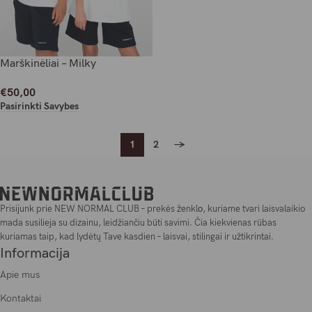
Marškinėliai – Milky
€
50,00
Pasirinkti Savybes
1
2
→
Prisijunk prie NEW NORMAL CLUB – prekės ženklо, kuriame tvari laisvalaikio
mada susilieja su dizainu, leidžiančiu būti savimi. Čia kiekvienas rūbas
kuriamas taip, kad lydėtų Tave kasdien – laisvai, stilingai ir užtikrintai.
Informacija
Apie mus
Kontaktai