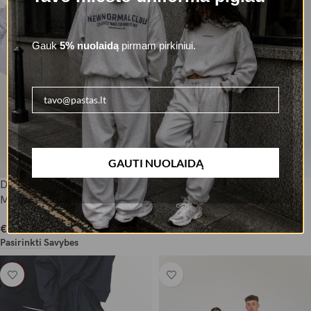
Gauk
5% nuolaidą
pirmam pirkiniui.
GAUTI NUOLAIDĄ
Džemperis su gobtuvu – White
Kelnės – Black Coffee
Melange
€
72,00
€
80,00
Pasirinkti Savybes
€
79,00
Pasirinkti Savybes
-10%