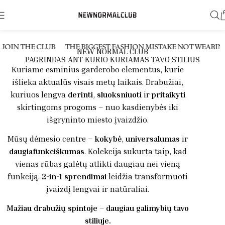
OIN THE CLUB
THE BIGGEST FASHION MISTAKE NOT WEARING
NEW NORMAL CLUB
PAGRINDAS ANT KURIO KURIAMAS TAVO STILIUS
Kuriame esminius garderobo elementus, kurie
išlieka aktualūs visais metų laikais. Drabužiai,
kuriuos lengva
derinti
,
sluoksniuoti
ir
pritaikyti
skirtingoms progoms – nuo kasdienybės iki
išgryninto miesto įvaizdžio.
Mūsų dėmesio centre –
kokybė
,
universalumas
ir
daugiafunkciškumas
. Kolekcija sukurta taip, kad
vienas rūbas galėtų atlikti daugiau nei vieną
funkciją.
2-in-1 sprendimai
leidžia transformuoti
įvaizdį lengvai ir natūraliai.
Mažiau drabužių spintoje – daugiau galimybių tavo
stiliuje.