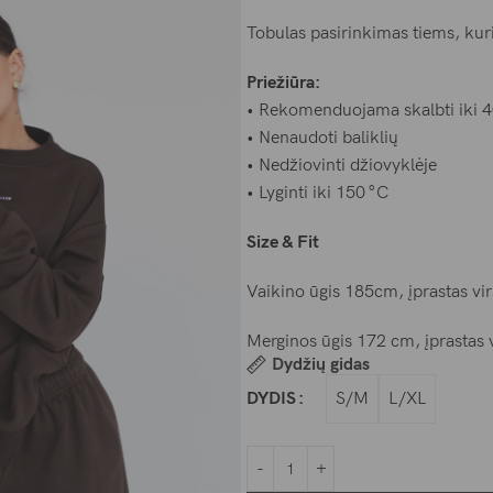
Tobulas pasirinkimas tiems, kurie
Priežiūra:
• Rekomenduojama skalbti iki 4
• Nenaudoti baliklių
• Nedžiovinti džiovyklėje
• Lyginti iki 150 °C
Size & Fit
Vaikino ūgis 185cm, įprastas vir
Merginos ūgis 172 cm, įprastas 
Dydžių gidas
S/M
L/XL
DYDIS