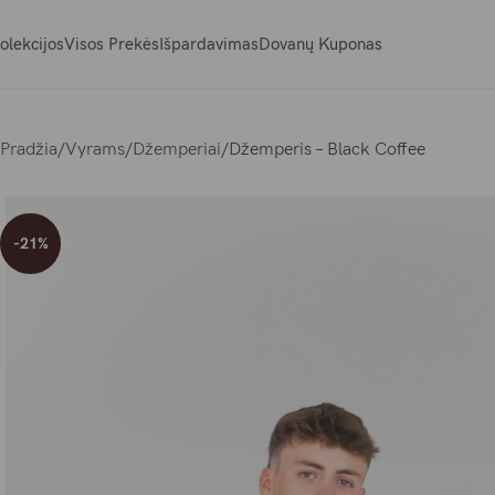
olekcijos
Visos Prekės
Išpardavimas
Dovanų Kuponas
Pradžia
Vyrams
Džemperiai
Džemperis – Black Coffee
-21%