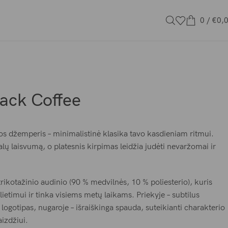
0
/
€
0,
ack Coffee
os džemperis – minimalistinė klasika tavo kasdieniam ritmui.
lų laisvumą, o platesnis kirpimas leidžia judėti nevaržomai ir
ikotažinio audinio (90 % medvilnės, 10 % poliesterio), kuris
lietimui ir tinka visiems metų laikams. Priekyje – subtilus
otipas, nugaroje – išraiškinga spauda, suteikianti charakterio
izdžiui.