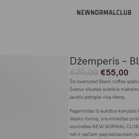
Džemperis – Bl
€
70,00
€
55,00
Šis oversized Black coffee spalv
Švarus siluetas suteikia maksima
jaustis patogiai visą dieną.
Pagamintas iš aukštos kokybės tr
išlaiko formą, yra minkštas prisi
siuvinėtas NEW NORMAL CLUB log
net ir pačiam paprasčiausiam įva