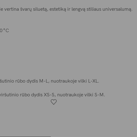
 vertina švarų siluetą, estetiką ir lengvą stiliaus universalumą.
0 °C
šutinio rūbo dydis M-L, nuotraukoje vilki L-XL.
viršutinio rūbo dydis XS-S, nuotraukoje vilki S-M.